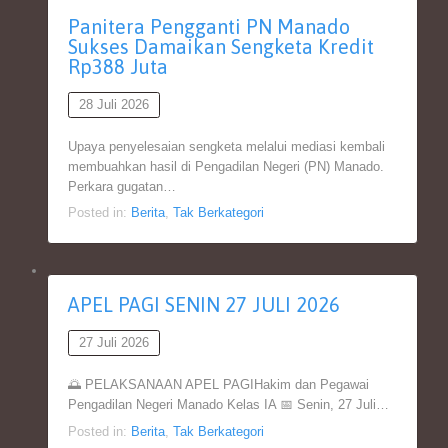
Panitera Pengganti PN Manado
Sukses Damaikan Sengketa Kredit
Rp388 Juta
28 Juli 2026
Upaya penyelesaian sengketa melalui mediasi kembali
membuahkan hasil di Pengadilan Negeri (PN) Manado.
Perkara gugatan…
Posted in:
Berita
,
Tak Berkategori
APEL PAGI SENIN 27 JULI 2026
27 Juli 2026
🌅 PELAKSANAAN APEL PAGIHakim dan Pegawai
Pengadilan Negeri Manado Kelas IA 📅 Senin, 27 Juli…
Posted in:
Berita
,
Tak Berkategori