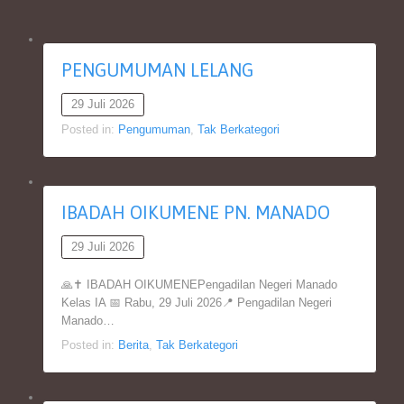
PENGUMUMAN LELANG
29 Juli 2026
Posted in:
Pengumuman
,
Tak Berkategori
IBADAH OIKUMENE PN. MANADO
29 Juli 2026
🙏✝️ IBADAH OIKUMENEPengadilan Negeri Manado
Kelas IA 📅 Rabu, 29 Juli 2026📍 Pengadilan Negeri
Manado…
Posted in:
Berita
,
Tak Berkategori