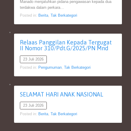
Manado menjatuhkan pidana pengawasan kepada dua
terdakwa dalam perkara…
Posted in:
Berita
,
Tak Berkategori
Relaas Panggilan Kepada Tergugat
II Nomor 310/Pdt.G/2025/PN Mnd
23 Juli 2026
Posted in:
Pengumuman
,
Tak Berkategori
SELAMAT HARI ANAK NASIONAL
23 Juli 2026
Posted in:
Berita
,
Tak Berkategori