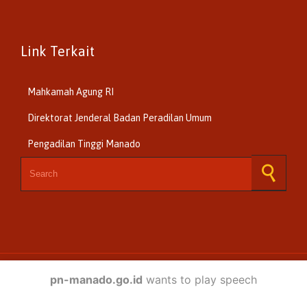
Link Terkait
Mahkamah Agung RI
Direktorat Jenderal Badan Peradilan Umum
Pengadilan Tinggi Manado
Search for:
© 2024 -
Tim IT Pengadilan Negeri Manado
.
pn-manado.go.id
wants to play speech
↑