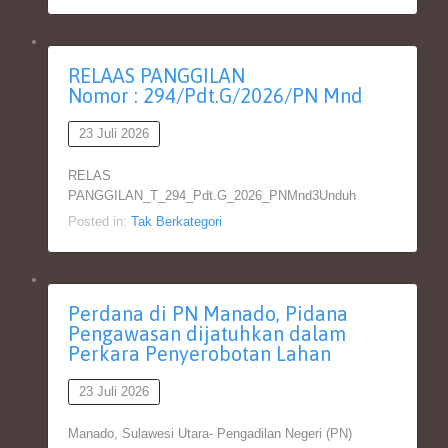
RELAAS PANGGILAN
Nomor : 294/Pdt.G/2026/PN Mnd
23 Juli 2026
RELAS
PANGGILAN_T_294_Pdt.G_2026_PNMnd3Unduh
Posted in:
Tak Berkategori
Perdana di PN Manado, Pidana
Pengawasan dijatuhkan dalam
Perkara Penyerobotan Lahan
23 Juli 2026
Manado, Sulawesi Utara- Pengadilan Negeri (PN)