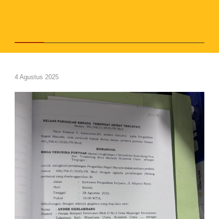



4 Agustus 2025