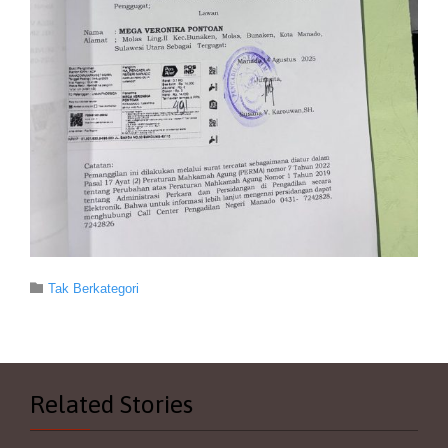
Category

Tak Berkategori
Related Stories