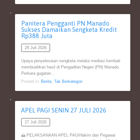
Panitera Pengganti PN Manado
Sukses Damaikan Sengketa Kredit
Rp388 Juta
28 Juli 2026
Upaya penyelesaian sengketa melalui mediasi kembali
membuahkan hasil di Pengadilan Negeri (PN) Manado.
Perkara gugatan…
Posted in:
Berita
,
Tak Berkategori
APEL PAGI SENIN 27 JULI 2026
27 Juli 2026
🌅 PELAKSANAAN APEL PAGIHakim dan Pegawai