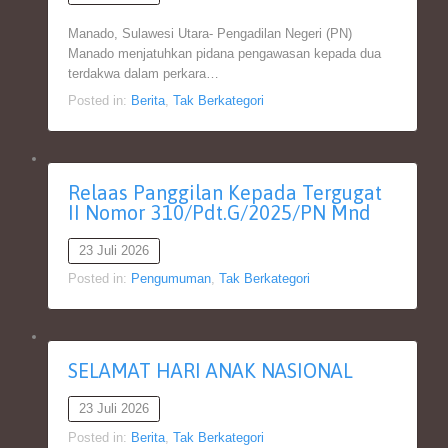
Manado, Sulawesi Utara- Pengadilan Negeri (PN)
Manado menjatuhkan pidana pengawasan kepada dua
terdakwa dalam perkara…
Posted in:
Berita
,
Tak Berkategori
Relaas Panggilan Kepada Tergugat
II Nomor 310/Pdt.G/2025/PN Mnd
23 Juli 2026
Posted in:
Pengumuman
,
Tak Berkategori
SELAMAT HARI ANAK NASIONAL
23 Juli 2026
Posted in:
Berita
,
Tak Berkategori