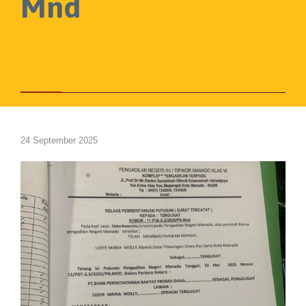
Mnd



24 September 2025