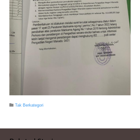
Category

Tak Berkategori