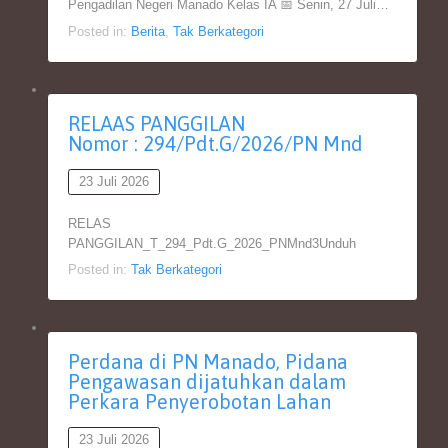
Pengadilan Negeri Manado Kelas IA 📅 Senin, 27 Juli…
Posted in:
Berita
,
Tak Berkategori
RELAAS PANGGILAN
Nomor : 294/Pdt.G/2026/PN Mnd
23 Juli 2026
RELAS
PANGGILAN_T_294_Pdt.G_2026_PNMnd3Unduh
Posted in:
Tak Berkategori
Perdana di PN Manado, Pidana
Pengawasan dijatuhkan dalam
Perkara Penyerobotan Lahan
23 Juli 2026