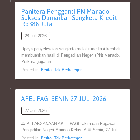
Panitera Pengganti PN Manado
Sukses Damaikan Sengketa Kredit
Rp388 Juta
28 Juli 2026
Upaya penyelesaian sengketa melalui mediasi kembali
membuahkan hasil di Pengadilan Negeri (PN) Manado.
Perkara gugatan…
Posted in:
Berita
,
Tak Berkategori
APEL PAGI SENIN 27 JULI 2026
27 Juli 2026
🌅 PELAKSANAAN APEL PAGIHakim dan Pegawai
Pengadilan Negeri Manado Kelas IA 📅 Senin, 27 Juli…
Posted in:
Berita
,
Tak Berkategori