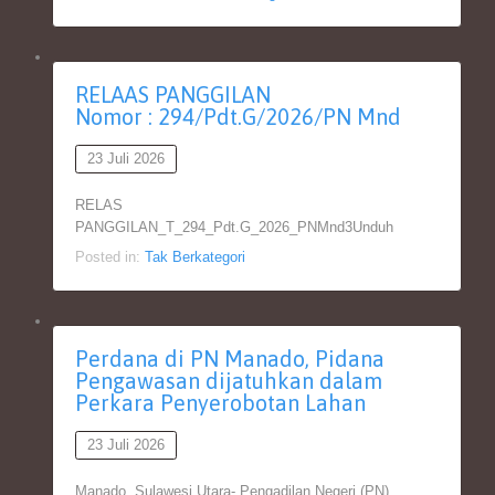
RELAAS PANGGILAN
Nomor : 294/Pdt.G/2026/PN Mnd
23 Juli 2026
RELAS
PANGGILAN_T_294_Pdt.G_2026_PNMnd3Unduh
Posted in:
Tak Berkategori
Perdana di PN Manado, Pidana
Pengawasan dijatuhkan dalam
Perkara Penyerobotan Lahan
23 Juli 2026
Manado, Sulawesi Utara- Pengadilan Negeri (PN)