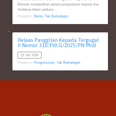
Manado menjatuhkan pidana pengawasan kepada dua
terdakwa dalam perkara…
Posted in:
Berita
,
Tak Berkategori
Relaas Panggilan Kepada Tergugat
II Nomor 310/Pdt.G/2025/PN Mnd
23 Juli 2026
Posted in:
Pengumuman
,
Tak Berkategori