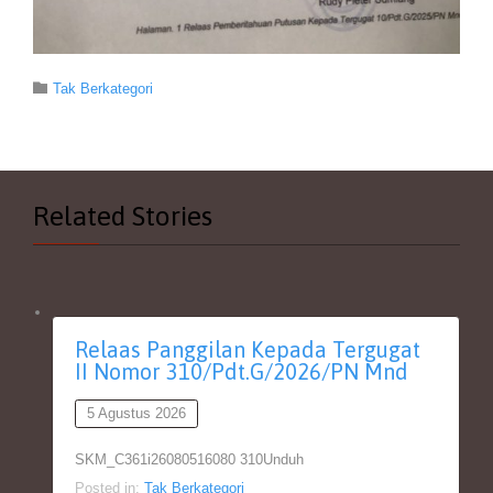
Category

Tak Berkategori
Related Stories
Relaas Panggilan Kepada Tergugat
II Nomor 310/Pdt.G/2026/PN Mnd
5 Agustus 2026
SKM_C361i26080516080 310Unduh
Posted in:
Tak Berkategori