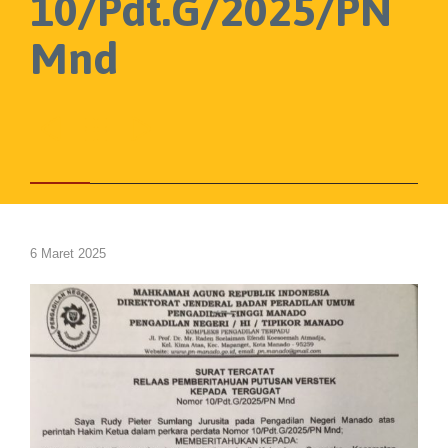
10/Pdt.G/2025/PN
Mnd



6 Maret 2025