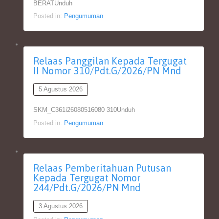
BERATUnduh
Posted in:
Pengumuman
Relaas Panggilan Kepada Tergugat
II Nomor 310/Pdt.G/2026/PN Mnd
5 Agustus 2026
SKM_C361i26080516080 310Unduh
Posted in:
Pengumuman
Relaas Pemberitahuan Putusan
Kepada Tergugat Nomor
244/Pdt.G/2026/PN Mnd
3 Agustus 2026