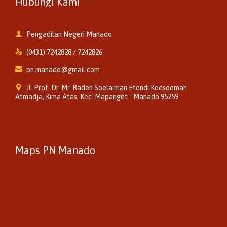
Hubungi Kami

Pengadilan Negeri Manado

(0431) 7242828 / 7242826

pn.manado@gmail.com

Jl. Prof. Dr. Mr. Raden Soelaiman Efendi Koesoemah
Atmadja, Kima Atas, Kec. Mapanget - Manado 95259
Maps PN Manado