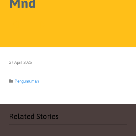
Mnd



27 April 2026
Category

Pengumuman
Related Stories