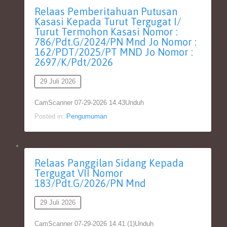
Relaas Pemberitahuan Putusan
Kasasi Kepada Turut Tergugat I/
Turut Termohon Kasasi Nomor :
786/Pdt.G/2024/PN Mnd Jo Nomor :
162/PDT/2025/PT MND Jo Nomor :
2697/K/Pdt/2026
29 Juli 2026
CamScanner 07-29-2026 14.43Unduh
Posted in:
Pengumuman
Relaas Panggilan Sidang Kepada
Tergugat VII Nomor
183/Pdt.G/2026/PN Mnd
29 Juli 2026
CamScanner 07-29-2026 14.41 (1)Unduh