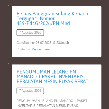
Relaas Panggilan Sidang Kepada
Tergugat I Nomor
439/Pdt.G/2026/PN Mnd
7 Agustus 2026
CamScanner 08-07-2026 11.23Unduh
Posted in:
Pengumuman
PENGUMUMAN LELANG PN
MANADO 1 PAKET INVENTARIS
PERALATAN MESIN RUSAK BERAT
7 Agustus 2026
PENGUMUMAN LELANG PN MANADO 1 PAKET
INVENTARIS PERALATAN MESIN RUSAK