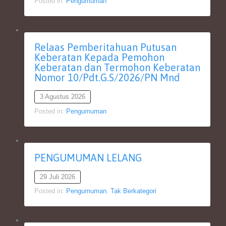
Posted in:
Pengumuman
Relaas Pemberitahuan Putusan
Keberatan Kepada Pemohon
Keberatan dan Termohon Keberatan
Nomor 10/Pdt.G.S/2026/PN Mnd
3 Agustus 2026
Posted in:
Pengumuman
PENGUMUMAN LELANG
29 Juli 2026
Posted in:
Pengumuman
,
Tak Berkategori