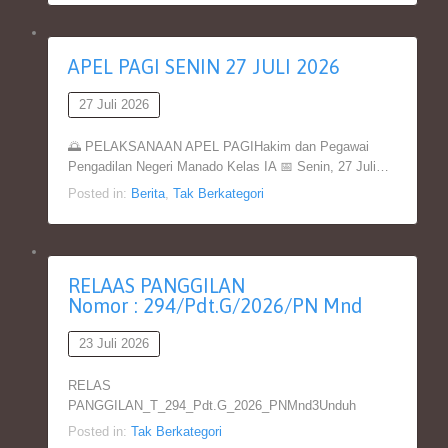
APEL PAGI SENIN 27 JULI 2026
27 Juli 2026
🌅 PELAKSANAAN APEL PAGIHakim dan Pegawai
Pengadilan Negeri Manado Kelas IA 📅 Senin, 27 Juli…
Posted in:
Berita
,
Tak Berkategori
RELAAS PANGGILAN
Nomor : 294/Pdt.G/2026/PN Mnd
23 Juli 2026
RELAS
PANGGILAN_T_294_Pdt.G_2026_PNMnd3Unduh
Posted in:
Tak Berkategori