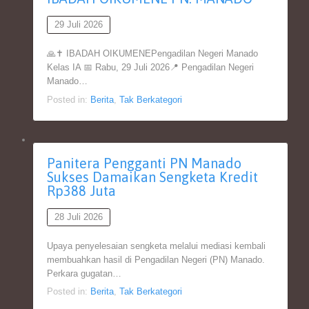
29 Juli 2026
🙏✝️ IBADAH OIKUMENEPengadilan Negeri Manado
Kelas IA 📅 Rabu, 29 Juli 2026📍 Pengadilan Negeri
Manado…
Posted in:
Berita
,
Tak Berkategori
Panitera Pengganti PN Manado
Sukses Damaikan Sengketa Kredit
Rp388 Juta
28 Juli 2026
Upaya penyelesaian sengketa melalui mediasi kembali
membuahkan hasil di Pengadilan Negeri (PN) Manado.
Perkara gugatan…
Posted in:
Berita
,
Tak Berkategori