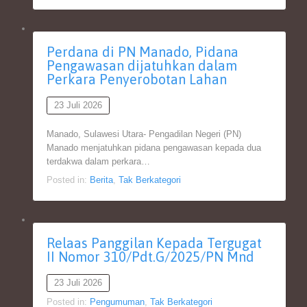
Perdana di PN Manado, Pidana
Pengawasan dijatuhkan dalam
Perkara Penyerobotan Lahan
23 Juli 2026
Manado, Sulawesi Utara- Pengadilan Negeri (PN)
Manado menjatuhkan pidana pengawasan kepada dua
terdakwa dalam perkara…
Posted in:
Berita
,
Tak Berkategori
Relaas Panggilan Kepada Tergugat
II Nomor 310/Pdt.G/2025/PN Mnd
23 Juli 2026
Posted in:
Pengumuman
,
Tak Berkategori