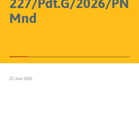
227/Pdt.G/2026/PN
Mnd



23 Juni 2026