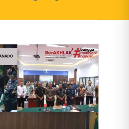


