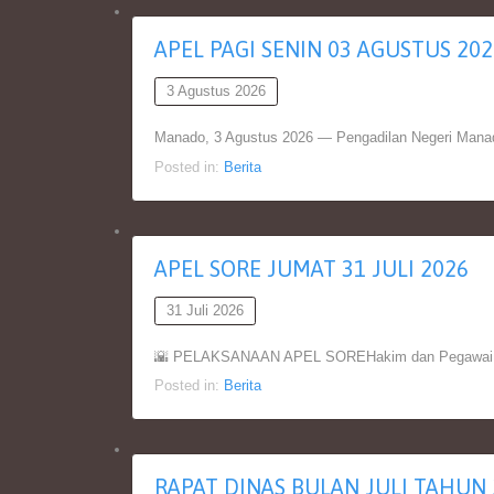
APEL PAGI SENIN 03 AGUSTUS 202
3 Agustus 2026
Manado, 3 Agustus 2026 — Pengadilan Negeri Manad
Posted in:
Berita
APEL SORE JUMAT 31 JULI 2026
31 Juli 2026
🌇 PELAKSANAAN APEL SOREHakim dan Pegawai Pen
Posted in:
Berita
RAPAT DINAS BULAN JULI TAHUN 