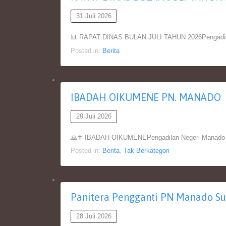
31 Juli 2026
📊 RAPAT DINAS BULAN JULI TAHUN 2026Pengadilan
Posted in:
Berita
IBADAH OIKUMENE PN. MANADO
29 Juli 2026
🙏✝️ IBADAH OIKUMENEPengadilan Negeri Manado Ke
Posted in:
Berita
,
Tak Berkategori
Panitera Pengganti PN Manado Su
28 Juli 2026