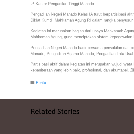
📍 Kantor Pengadilan Tinggi Manado
Pengadilan Negeri Manado Kelas IA turut berpartisipasi a
Diklat Kumdil Mahkamah Agung RI dalam rangka penyusuna
Kegiatan ini merupakan bagian dari upaya Mahkamah Agung
Mahkamah Agung, guna menciptakan sistem kepegawaian kepa
Pengadilan Negeri Manado hadir bersama perwakilan dari b
Manado, Pengadilan Agama Manado, Pengadilan Tata Usaha
Partisipasi aktif dalam kegiatan ini merupakan wujud ny
kepaniteraan yang lebih baik, profesional, dan akuntabel. 
Category

Berita
Related Stories