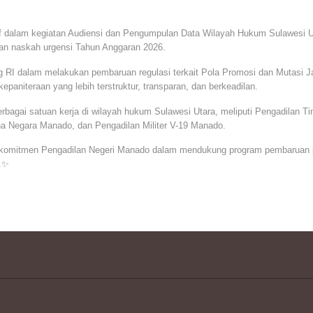
ktif dalam kegiatan Audiensi dan Pengumpulan Data Wilayah Hukum Sulawesi U
n naskah urgensi Tahun Anggaran 2026.
 RI dalam melakukan pembaruan regulasi terkait Pola Promosi dan Mutasi Ja
niteraan yang lebih terstruktur, transparan, dan berkeadilan.
erbagai satuan kerja di wilayah hukum Sulawesi Utara, meliputi Pengadilan 
 Negara Manado, dan Pengadilan Militer V-19 Manado.
ata komitmen Pengadilan Negeri Manado dalam mendukung program pembaruan 
️✨