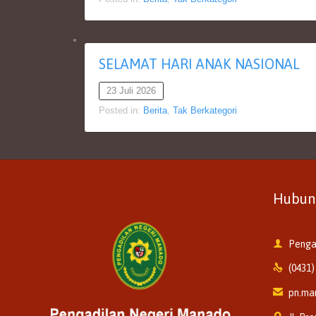
SELAMAT HARI ANAK NASIONAL
23 Juli 2026
Posted in:
Berita
,
Tak Berkategori
Hubun

Penga

(0431)

pn.ma