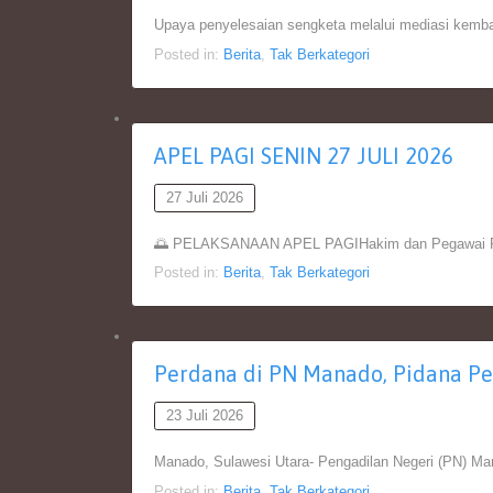
Upaya penyelesaian sengketa melalui mediasi kemb
Posted in:
Berita
,
Tak Berkategori
APEL PAGI SENIN 27 JULI 2026
27 Juli 2026
🌅 PELAKSANAAN APEL PAGIHakim dan Pegawai Peng
Posted in:
Berita
,
Tak Berkategori
Perdana di PN Manado, Pidana P
23 Juli 2026
Manado, Sulawesi Utara- Pengadilan Negeri (PN) M
Posted in:
Berita
,
Tak Berkategori