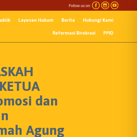



Follow us on:
Skip
ublik
Layanan Hukum
Berita
Hubungi Kami
to
content
Reformasi Birokrasi
PPID
ASKAH
KETUA
omosi dan
an
amah Agung