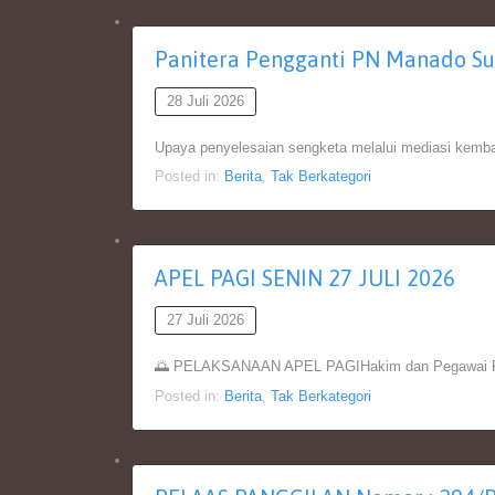
Panitera Pengganti PN Manado Su
28 Juli 2026
Upaya penyelesaian sengketa melalui mediasi kemb
Posted in:
Berita
,
Tak Berkategori
APEL PAGI SENIN 27 JULI 2026
27 Juli 2026
🌅 PELAKSANAAN APEL PAGIHakim dan Pegawai Peng
Posted in:
Berita
,
Tak Berkategori