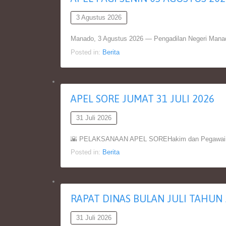
3 Agustus 2026
Manado, 3 Agustus 2026 — Pengadilan Negeri Manad
Posted in:
Berita
APEL SORE JUMAT 31 JULI 2026
31 Juli 2026
🌇 PELAKSANAAN APEL SOREHakim dan Pegawai Pen
Posted in:
Berita
RAPAT DINAS BULAN JULI TAHUN 
31 Juli 2026