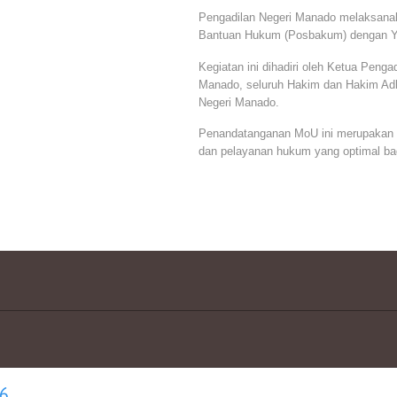
Pengadilan Negeri Manado melaksan
Bantuan Hukum (Posbakum) dengan Yay
Kegiatan ini dihadiri oleh Ketua Peng
Manado, seluruh Hakim dan Hakim Adhoc
Negeri Manado.
Penandatanganan MoU ini merupakan 
dan pelayanan hukum yang optimal bag
6