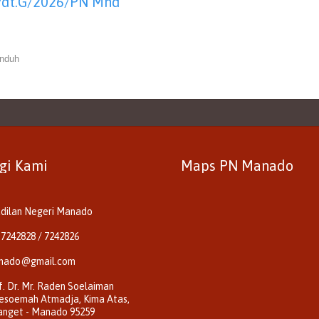
Pdt.G/2026/PN Mnd
nduh
gi Kami
Maps PN Manado
dilan Negeri Manado
 7242828 / 7242826
nado@gmail.com
of. Dr. Mr. Raden Soelaiman
esoemah Atmadja, Kima Atas,
anget - Manado 95259