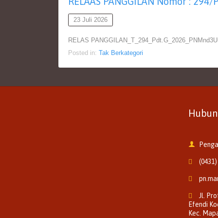
RELAAS PANGGILAN Nomor : 294/
23 Juli 2026
RELAS PANGGILAN_T_294_Pdt.G_2026_PNMnd3U
Posted in:
Tak Berkategori
Hubun

Penga
(0431)

pn.ma

Jl. Pr

Efendi Ko
Kec. Map