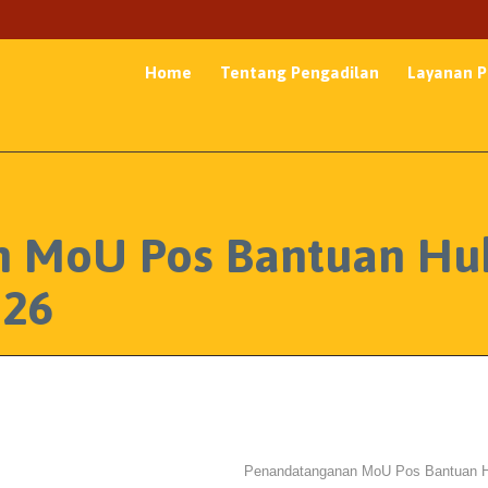
Home
Tentang Pengadilan
Layanan P
n MoU Pos Bantuan H
026
Penandatanganan MoU Pos Bantuan 