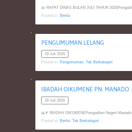
📊 RAPAT DINAS BULAN JULI TAHUN 2026Pengadilan
Posted in:
Berita
PENGUMUMAN LELANG
29 Juli 2026
Posted in:
Pengumuman
,
Tak Berkategori
IBADAH OIKUMENE PN. MANADO
29 Juli 2026
🙏✝️ IBADAH OIKUMENEPengadilan Negeri Manado Ke
Posted in:
Berita
,
Tak Berkategori